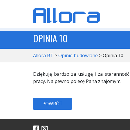
OPINIA 10
Allora BT
>
Opinie budowlane
>
Opinia 10
Dziękuję bardzo za usługę i za starannoś
pracy. Na pewno polecę Pana znajomym.
POWRÓT