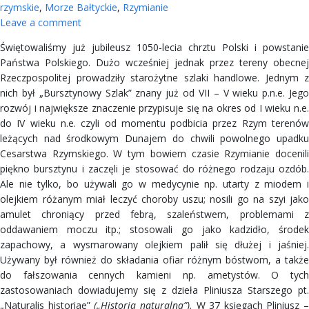
rzymskie
,
Morze Bałtyckie
,
Rzymianie
Leave a comment
Świętowaliśmy już jubileusz 1050-lecia chrztu Polski i powstanie
Państwa Polskiego. Dużo wcześniej jednak przez tereny obecnej
Rzeczpospolitej prowadziły starożytne szlaki handlowe. Jednym z
nich był „Bursztynowy Szlak” znany już od VII – V wieku p.n.e. Jego
rozwój i największe znaczenie przypisuje się na okres od I wieku n.e.
do IV wieku n.e. czyli od momentu podbicia przez Rzym terenów
leżących nad środkowym Dunajem do chwili powolnego upadku
Cesarstwa Rzymskiego. W tym bowiem czasie Rzymianie docenili
piękno bursztynu i zaczęli je stosować do różnego rodzaju ozdób.
Ale nie tylko, bo używali go w medycynie np. utarty z miodem i
olejkiem różanym miał leczyć choroby uszu; nosili go na szyi jako
amulet chroniący przed febrą, szaleństwem, problemami z
oddawaniem moczu itp.; stosowali go jako kadzidło, środek
zapachowy, a wysmarowany olejkiem palił się dłużej i jaśniej.
Używany był również do składania ofiar różnym bóstwom, a także
do fałszowania cennych kamieni np. ametystów. O tych
zastosowaniach dowiadujemy się z dzieła Pliniusza Starszego pt.
„Naturalis historiae”
(„Historia naturalna”).
W 37 księgach Pliniusz –