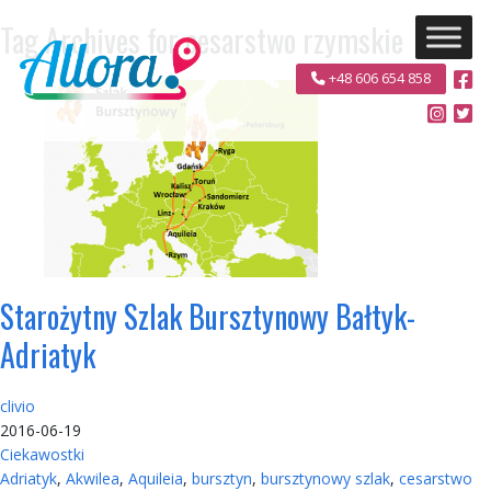
Tag Archives for cesarstwo rzymskie
+48 606 654 858
Starożytny Szlak Bursztynowy Bałtyk-
Adriatyk
clivio
2016-06-19
Ciekawostki
Adriatyk
,
Akwilea
,
Aquileia
,
bursztyn
,
bursztynowy szlak
,
cesarstwo