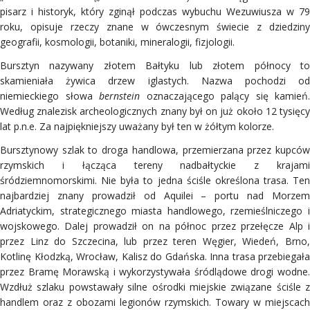
pisarz i historyk, który zginął podczas wybuchu Wezuwiusza w 79
roku, opisuje rzeczy znane w ówczesnym świecie z dziedziny
geografii, kosmologii, botaniki, mineralogii, fizjologii.
Bursztyn nazywany złotem Bałtyku lub złotem północy to
skamieniała żywica drzew iglastych. Nazwa pochodzi od
niemieckiego słowa
bernstein
oznaczającego palący się kamień.
Według znalezisk archeologicznych znany był on już około 12 tysięcy
lat p.n.e. Za najpiękniejszy uważany był ten w żółtym kolorze.
Bursztynowy szlak to droga handlowa, przemierzana przez kupców
rzymskich i łącząca tereny nadbałtyckie z krajami
śródziemnomorskimi. Nie była to jedna ściśle określona trasa. Ten
najbardziej znany prowadził od Aquilei – portu nad Morzem
Adriatyckim, strategicznego miasta handlowego, rzemieślniczego i
wojskowego. Dalej prowadził on na północ przez przełęcze Alp i
przez Linz do Szczecina, lub przez teren Węgier, Wiedeń, Brno,
Kotlinę Kłodzką, Wrocław, Kalisz do Gdańska. Inna trasa przebiegała
przez Bramę Morawską i wykorzystywała śródlądowe drogi wodne.
Wzdłuż szlaku powstawały silne ośrodki miejskie związane ściśle z
handlem oraz z obozami legionów rzymskich. Towary w miejscach