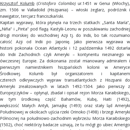
Krzysztof Kolumb
(
Cristoforo Colombo)
ur.1451 w Genui (Włochy)
zm. 1506 w Valladolid (Hiszpania) – włoski żeglarz, podróżnik i
nawigator, tercjarz franciszkański.
Kapitan wyprawy, która płynęła na trzech statkach: „Santa María”,
„Niña” i „Pinta” pod flagą Kastylii-Leonu w poszukiwaniu zachodniej
drogi morskiej do wschodniej Azji tj. do Indii, bo tak rozumiano
całość Azji od Indii po Japonię. Jako pierwsza wyprawa w
historii pokonała Ocean Atlantycki i 12 października 1492 dotarła
do Indii Zachodnich czyli Ameryki – kontynentu nieznanego w
ówczesnej Europie. Za dokonania został mianowany admirałem i
pierwszym namiestnikiem hiszpańskich kolonii w Ameryce
Środkowej. Kolumb był organizatorem i kapitanem
czterech odkrywczych wypraw transatlantyckich z Hiszpanii do
Ameryki zrealizowanych w latach 1492-1504. Jako pierwszy z
Europejczyków – opłynął, zbadał i opisał rejon Morza Karaibskiego,
w tym środkową część Bahamów, Kubę, Haiti (1492),
większość Małych Antyli, Jamajkę (1493) oraz stały ląd Ameryki
Południowej w okolicach ujścia rzeki Orinoko (1498) i brzegi Ameryki
Północnej na południowo-zachodnim wybrzeżu Morza Karaibskiego
(1502), choć niektórzy badacze uznają, że tu mógł go ubiec Amerigo