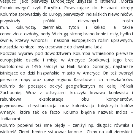
Vespucci. Jako pierwszy Europejczyk usłyszał o istnieniu „Morza
Południowego” czyli Pacyfiku. Powracające do Hiszpanii okręty
Kolumba sprowadziły do Europy pierwszych indiańskich niewolników,
przywiozły próbki nieznanych roślin
m.in. kukurydzę, ziemniaki, tytoń i kakao, a także
cenne złote ozdoby, perły. W drugą stronę brano konie i osły, bydło i
świnie, krzewy winorośli i nasiona europejskich roślin uprawnych,
narzędzia rolnicze i psy tresowane do chwytania ludzi.
Podczas wypraw pod dowództwem Kolumba wzniesiono pierwsze
europejskie osiedla i misje w Ameryce Środkowej. Jego brat
Bartolomeo w 1496 założył na Haiti Santo Domingo, najstarsze
istniejące do dziś hiszpańskie miasto w Ameryce. On też tworzył
pierwsze mapy oraz opisy regionu Karaibów i ich mieszkańców.
Kolumb dał początek odkryć geograficznych na całej Półkuli
Zachodniej. Wraz z odkryciami kroczyła krwawa konkwista i
rabunkowa eksploatacja obu kontynentów,
przymusowa chrystianizacja oraz kolonizacja tubylczych ludów
Ameryki, które tak de facto Kolumb błędnie nazwał: Indios –
Indianami.
Kolumb popełnił też inne błędy – zaniżył np. długość równika i
wielkość Ziemi, błędnie sytuował Japonię i Chiny na kuli ziemskiej,