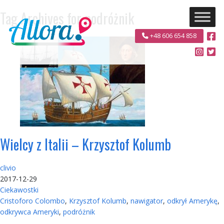
Tag Archives for podróżnik
+48 606 654 858
Wielcy z Italii – Krzysztof Kolumb
clivio
2017-12-29
Ciekawostki
Cristoforo Colombo
,
Krzysztof Kolumb
,
nawigator
,
odkrył Amerykę
,
odkrywca Ameryki
,
podróżnik