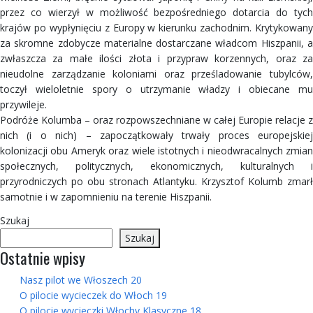
przez co wierzył w możliwość bezpośredniego dotarcia do tych
krajów po wypłynięciu z Europy w kierunku zachodnim. Krytykowany
za skromne zdobycze materialne dostarczane władcom Hiszpanii, a
zwłaszcza za małe ilości złota i przypraw korzennych, oraz za
nieudolne zarządzanie koloniami oraz prześladowanie tubylców,
toczył wieloletnie spory o utrzymanie władzy i obiecane mu
przywileje.
Podróże Kolumba – oraz rozpowszechniane w całej Europie relacje z
nich (i o nich) – zapoczątkowały trwały proces europejskiej
kolonizacji obu Ameryk oraz wiele istotnych i nieodwracalnych zmian
społecznych, politycznych, ekonomicznych, kulturalnych i
przyrodniczych po obu stronach Atlantyku. Krzysztof Kolumb zmarł
samotnie i w zapomnieniu na terenie Hiszpanii.
Szukaj
Szukaj
Ostatnie wpisy
Nasz pilot we Włoszech 20
O pilocie wycieczek do Włoch 19
O pilocie wycieczki Włochy Klasyczne 18