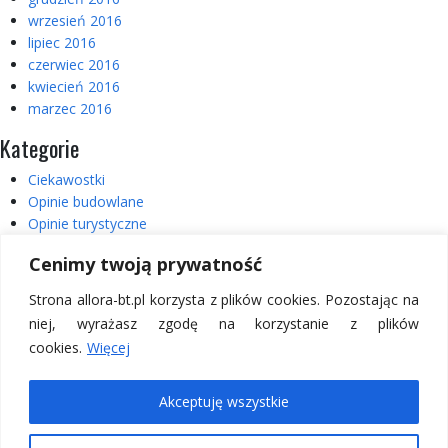
wrzesień 2016
lipiec 2016
czerwiec 2016
kwiecień 2016
marzec 2016
Kategorie
Ciekawostki
Opinie budowlane
Opinie turystyczne
Realizacje
Cenimy twoją prywatność
Usterki
Wycieczki
Strona allora-bt.pl korzysta z plików cookies. Pozostając na
Wycieczki – Włochy
niej, wyrażasz zgodę na korzystanie z plików
cookies.
Więcej
Copyright © 2026 Allora BT.
Akceptuję wszystkie