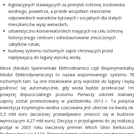
legislacyjnych stawiających za priorytet ochronę środowiska
wodnego, powietrza, a przede wszystkim stworzenie
odpowiednich warunków bytowych i socjalnych dla stałych
mieszkańców wysp weneckich,
urbanistyczno-konserwatorskich mających na celu ochronę
historycznego centrum i odrestaurowanie zniszczonych
zabytków sztuki,
budowę systemu ruchomych zapór chroniących przed
napływającą do laguny wysoką wodą.
Mose (Modulo Sperimentale Elettrodinamico czyli Eksperymentalny
Moduł Elektrodynamiczny) to nazwa wspomnianego systemu 78
ruchomych tam. Są one instalowane przy wjeździe do laguny i będą
podnosić się automatycznie, gdy woda będzie przekraczać 1m
powyżej dopuszczalnego poziomu. Pierwszy odcinek stalowej
zapory został przetestowany w październiku 2013 r. Ta potężna
inwestycja inżynieryjno-wodna szacowana jest obecnie na kwotę ok.
5,5 mld euro (wcześniej przewidywano zmieścić się w budżecie
wynoszącym 4,27 mld euro). Decyzję o przystąpieniu do jej realizacji
podjął w 2003 roku ówczesny premier Włoch Silvio Berlusconi.
Budowa trwa już 14 lat. Pierwszy termin zakończenia prognozowano