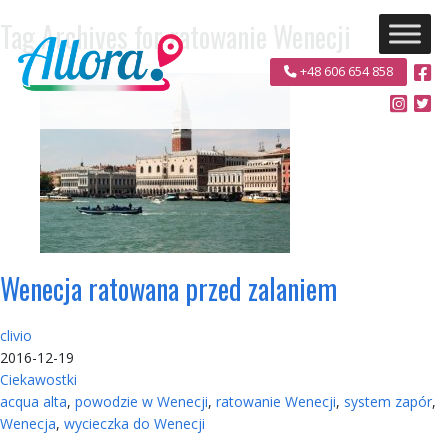
Tag Archives for ratowanie Wenecji
+48 606 654 858
Wenecja ratowana przed zalaniem
clivio
2016-12-19
Ciekawostki
acqua alta
,
powodzie w Wenecji
,
ratowanie Wenecji
,
system zapór
,
Wenecja
,
wycieczka do Wenecji