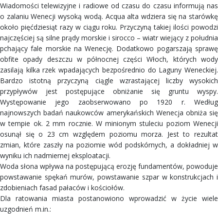
Wiadomości telewizyjne i radiowe od czasu do czasu informują nas
o zalaniu Wenecji wysoką wodą. Acqua alta wdziera się na starówkę
około pięćdziesiąt razy w ciągu roku. Przyczyną takiej ilości powodzi
najczęściej są silne prądy morskie i sirocco – wiatr wiejący z południa
pchający fale morskie na Wenecję. Dodatkowo pogarszają sprawę
obfite opady deszczu w północnej części Włoch, których wody
zasilają kilka rzek wpadających bezpośrednio do Laguny Weneckiej.
Bardzo istotną przyczyną ciągle wzrastającej liczby wysokich
przypływów jest postępujące obniżanie się gruntu wyspy.
Występowanie jego zaobserwowano po 1920 r. Według
najnowszych badań naukowców amerykańskich Wenecja obniża się
w tempie ok. 2 mm rocznie. W minionym stuleciu poziom Wenecji
osunął się o 23 cm względem poziomu morza. Jest to rezultat
zmian, które zaszły na poziomie wód podskórnych, a dokładniej w
wyniku ich nadmiernej eksploatacji.
Woda słona wpływa na postępującą erozję fundamentów, powoduje
powstawanie spękań murów, powstawanie szpar w konstrukcjach i
zdobieniach fasad pałaców i kościołów.
Dla ratowania miasta postanowiono wprowadzić w życie wiele
uzgodnień m.in.: