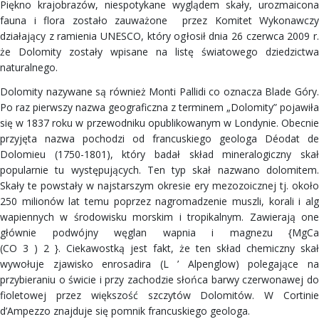
Piękno krajobrazów, niespotykane wyglądem skały, urozmaicona
fauna i flora zostało zauważone przez Komitet Wykonawczy
działający z ramienia UNESCO, który ogłosił dnia 26 czerwca 2009 r.
że Dolomity zostały wpisane na listę światowego dziedzictwa
naturalnego.
Dolomity nazywane są również Monti Pallidi co oznacza Blade Góry.
Po raz pierwszy nazwa geograficzna z terminem „Dolomity” pojawiła
się w 1837 roku w przewodniku opublikowanym w Londynie. Obecnie
przyjęta nazwa pochodzi od francuskiego geologa Déodat de
Dolomieu (1750-1801), który badał skład mineralogiczny skał
popularnie tu występujących. Ten typ skał nazwano dolomitem.
Skały te powstały w najstarszym okresie ery mezozoicznej tj. około
250 milionów lat temu poprzez nagromadzenie muszli, korali i alg
wapiennych w środowisku morskim i tropikalnym. Zawierają one
głównie podwójny węglan wapnia i magnezu {MgCa
(CO 3 ) 2 }. Ciekawostką jest fakt, że ten skład chemiczny skał
wywołuje zjawisko enrosadira (L ’ Alpenglow) polegające na
przybieraniu o świcie i przy zachodzie słońca barwy czerwonawej do
fioletowej przez większość szczytów Dolomitów. W Cortinie
d’Ampezzo znajduje się pomnik francuskiego geologa.