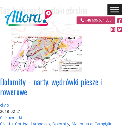
Tag Archives for szlaki górskie
+48 606 654 858
Dolomity – narty, wędrówki piesze i
rowerowe
clivio
2018-02-21
Ciekawostki
Civetta
,
Cortina d'Ampezzo
,
Dolomity
,
Madonna di Campiglio
,