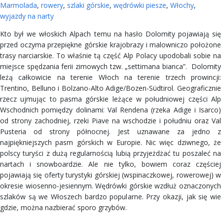
Marmolada
,
rowery
,
szlaki górskie
,
wędrówki piesze
,
Włochy
,
wyjazdy na narty
Kto był we włoskich Alpach temu na hasło Dolomity pojawiają się
przed oczyma przepiękne górskie krajobrazy i malowniczo położone
trasy narciarskie. To właśnie tą część Alp Polacy upodobali sobie na
miejsce spędzania ferii zimowych tzw. „settimana bianca”. Dolomity
leżą całkowicie na terenie Włoch na terenie trzech prowincji:
Trentino, Belluno i Bolzano-Alto Adige/Bozen-Südtirol. Geograficznie
rzecz ujmując to pasma górskie leżące w południowej części Alp
Wschodnich pomiędzy dolinami: Val Rendena (rzeka Adige i Isarco)
od strony zachodniej, rzeki Piave na wschodzie i południu oraz Val
Pusteria od strony północnej. Jest uznawane za jedno z
najpiękniejszych pasm górskich w Europie. Nic więc dziwnego, że
polscy turyści z dużą regularnością lubią przyjeżdżać tu poszaleć na
nartach i snowboardzie. Ale nie tylko, bowiem coraz częściej
pojawiają się oferty turystyki górskiej (wspinaczkowej, rowerowej) w
okresie wiosenno-jesiennym. Wędrówki górskie wzdłuż oznaczonych
szlaków są we Włoszech bardzo popularne. Przy okazji, jak się wie
gdzie, można nazbierać sporo grzybów.