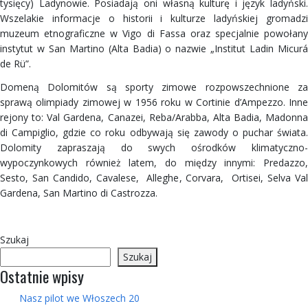
tysięcy) Ladynowie. Posiadają oni własną kulturę i język ladyński.
Wszelakie informacje o historii i kulturze ladyńskiej gromadzi
muzeum etnograficzne w Vigo di Fassa oraz specjalnie powołany
instytut w San Martino (Alta Badia) o nazwie „Institut Ladin Micurá
de Rü”.
Domeną Dolomitów są sporty zimowe rozpowszechnione za
sprawą olimpiady zimowej w 1956 roku w Cortinie d’Ampezzo. Inne
rejony to: Val Gardena, Canazei, Reba/Arabba, Alta Badia, Madonna
di Campiglio, gdzie co roku odbywają się zawody o puchar świata.
Dolomity zapraszają do swych ośrodków klimatyczno-
wypoczynkowych również latem, do między innymi: Predazzo,
Sesto, San Candido, Cavalese, Alleghe, Corvara, Ortisei, Selva Val
Gardena, San Martino di Castrozza.
Szukaj
Szukaj
Ostatnie wpisy
Nasz pilot we Włoszech 20