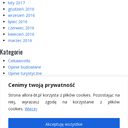
luty 2017
grudzień 2016
wrzesień 2016
lipiec 2016
czerwiec 2016
kwiecień 2016
marzec 2016
Kategorie
Ciekawostki
Opinie budowlane
Opinie turystyczne
Realizacje
Cenimy twoją prywatność
Usterki
Wycieczki
Strona allora-bt.pl korzysta z plików cookies. Pozostając na
Wycieczki – Włochy
niej, wyrażasz zgodę na korzystanie z plików
cookies.
Więcej
Copyright © 2026 Allora BT.
Akceptuję wszystkie