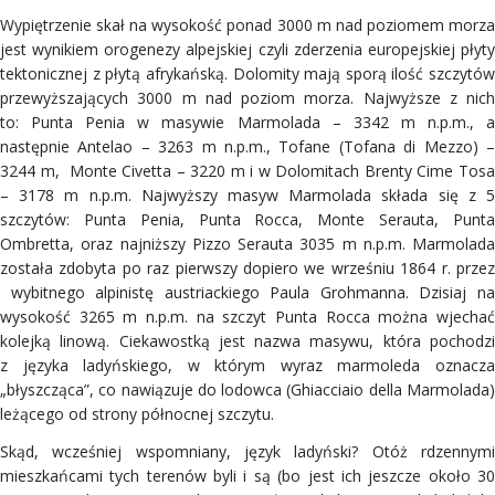
Wypiętrzenie skał na wysokość ponad 3000 m nad poziomem morza
jest wynikiem orogenezy alpejskiej czyli zderzenia europejskiej płyty
tektonicznej z płytą afrykańską. Dolomity mają sporą ilość szczytów
przewyższających 3000 m nad poziom morza. Najwyższe z nich
to: Punta Penia w masywie Marmolada – 3342 m n.p.m., a
następnie Antelao – 3263 m n.p.m., Tofane (Tofana di Mezzo) –
3244 m, Monte Civetta – 3220 m i w Dolomitach Brenty Cime Tosa
– 3178 m n.p.m. Najwyższy masyw Marmolada składa się z 5
szczytów: Punta Penia, Punta Rocca, Monte Serauta, Punta
Ombretta, oraz najniższy Pizzo Serauta 3035 m n.p.m. Marmolada
została zdobyta po raz pierwszy dopiero we wrześniu 1864 r. przez
wybitnego alpinistę austriackiego Paula Grohmanna. Dzisiaj na
wysokość 3265 m n.p.m. na szczyt Punta Rocca można wjechać
kolejką linową. Ciekawostką jest nazwa masywu, która pochodzi
z języka ladyńskiego, w którym wyraz marmoleda oznacza
„błyszcząca”, co nawiązuje do lodowca (Ghiacciaio della Marmolada)
leżącego od strony północnej szczytu.
Skąd, wcześniej wspomniany, język ladyński? Otóż rdzennymi
mieszkańcami tych terenów byli i są (bo jest ich jeszcze około 30