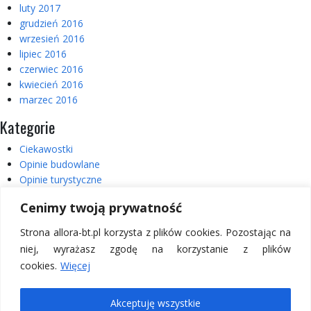
luty 2017
grudzień 2016
wrzesień 2016
lipiec 2016
czerwiec 2016
kwiecień 2016
marzec 2016
Kategorie
Ciekawostki
Opinie budowlane
Opinie turystyczne
Realizacje
Cenimy twoją prywatność
Usterki
Wycieczki
Strona allora-bt.pl korzysta z plików cookies. Pozostając na
Wycieczki – Włochy
niej, wyrażasz zgodę na korzystanie z plików
cookies.
Więcej
Copyright © 2026 Allora BT.
Akceptuję wszystkie