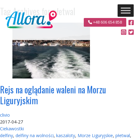
Tag Archives for płetwal
+48 606 654 858
Rejs na oglądanie waleni na Morzu
Liguryjskim
clivio
2017-04-27
Ciekawostki
delfiny
,
delfiny na wolności
,
kaszaloty
,
Morze Liguryjskie
,
płetwal
,