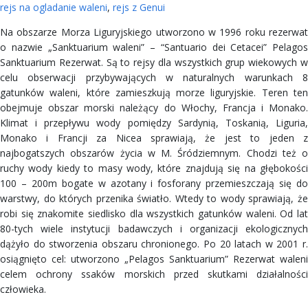
rejs na ogladanie waleni
,
rejs z Genui
Na obszarze Morza Liguryjskiego utworzono w 1996 roku rezerwat
o nazwie „Sanktuarium waleni” – “Santuario dei Cetacei” Pelagos
Sanktuarium Rezerwat. Są to rejsy dla wszystkich grup wiekowych w
celu obserwacji przybywających w naturalnych warunkach 8
gatunków waleni, które zamieszkują morze liguryjskie. Teren ten
obejmuje obszar morski należący do Włochy, Francja i Monako.
Klimat i przepływu wody pomiędzy Sardynią, Toskanią, Liguria,
Monako i Francji za Nicea sprawiają, że jest to jeden z
najbogatszych obszarów życia w M. Śródziemnym. Chodzi też o
ruchy wody kiedy to masy wody, które znajdują się na głębokości
100 – 200m bogate w azotany i fosforany przemieszczają się do
warstwy, do których przenika światło. Wtedy to wody sprawiają, że
robi się znakomite siedlisko dla wszystkich gatunków waleni. Od lat
80-tych wiele instytucji badawczych i organizacji ekologicznych
dążyło do stworzenia obszaru chronionego. Po 20 latach w 2001 r.
osiągnięto cel: utworzono „Pelagos Sanktuarium” Rezerwat waleni
celem ochrony ssaków morskich przed skutkami działalności
człowieka.