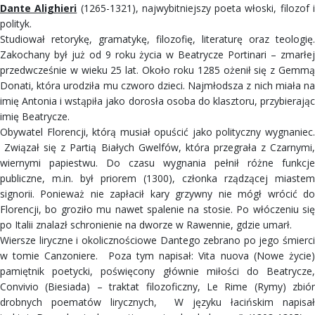
Dante Alighieri
(1265-1321), najwybitniejszy poeta włoski, filozof 
polityk.
Studiował retorykę, gramatykę, filozofię, literaturę oraz teologię.
Zakochany był już od 9 roku życia w Beatrycze Portinari – zmarłej
przedwcześnie w wieku 25 lat. Około roku 1285 ożenił się z Gemmą
Donati, która urodziła mu czworo dzieci. Najmłodsza z nich miała na
imię Antonia i wstąpiła jako dorosła osoba do klasztoru, przybierając
imię Beatrycze.
Obywatel Florencji, którą musiał opuścić jako polityczny wygnaniec.
Związał się z Partią Białych Gwelfów, która przegrała z Czarnymi,
wiernymi papiestwu. Do czasu wygnania pełnił różne funkcje
publiczne, m.in. był priorem (1300), członka rządzącej miastem
signorii. Ponieważ nie zapłacił kary grzywny nie mógł wrócić do
Florencji, bo groziło mu nawet spalenie na stosie. Po włóczeniu się
po Italii znalazł schronienie na dworze w Rawennie, gdzie umarł.
Wiersze liryczne i okolicznościowe Dantego zebrano po jego śmierci
w tomie Canzoniere. Poza tym napisał: Vita nuova (Nowe życie)
pamiętnik poetycki, poświęcony głównie miłości do Beatrycze,
Convivio (Biesiada) – traktat filozoficzny, Le Rime (Rymy) zbiór
drobnych poematów lirycznych, W języku łacińskim napisał