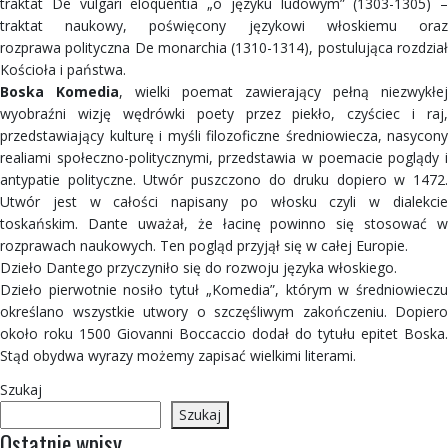
traktat De vulgari eloquentia „o języku ludowym” (1303-1305) –
traktat naukowy, poświęcony językowi włoskiemu oraz
rozprawa polityczna De monarchia (1310-1314), postulująca rozdział
Kościoła i państwa.
Boska Komedia
, wielki poemat zawierający pełną niezwykłej
wyobraźni wizję wędrówki poety przez piekło, czyściec i raj,
przedstawiający kulturę i myśli filozoficzne średniowiecza, nasycony
realiami społeczno-politycznymi, przedstawia w poemacie poglądy i
antypatie polityczne. Utwór puszczono do druku dopiero w 1472.
Utwór jest w całości napisany po włosku czyli w dialekcie
toskańskim. Dante uważał, że łacinę powinno się stosować w
rozprawach naukowych. Ten pogląd przyjął się w całej Europie.
Dzieło Dantego przyczyniło się do rozwoju języka włoskiego.
Dzieło pierwotnie nosiło tytuł „Komedia”, którym w średniowieczu
określano wszystkie utwory o szczęśliwym zakończeniu. Dopiero
około roku 1500 Giovanni Boccaccio dodał do tytułu epitet Boska.
Stąd obydwa wyrazy możemy zapisać wielkimi literami.
Szukaj
Szukaj
Ostatnie wpisy