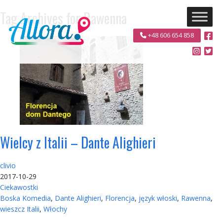
Tag Archives for Rawenna
+48 606 654 858
Wielcy z Italii – Dante Alighieri
clivio
2017-10-29
Ciekawostki
Boska Komedia
,
Dante Alighieri
,
Florencja
,
język włoski
,
Rawenna
,
wieszcz Italii
,
Włochy